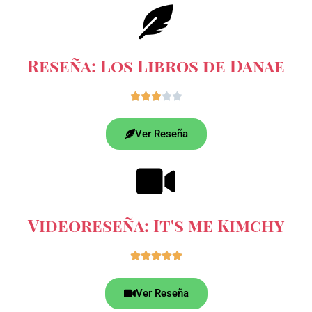
Reseña: Los Libros de Danae





Ver Reseña
Videoreseña: It's me Kimchy





Ver Reseña