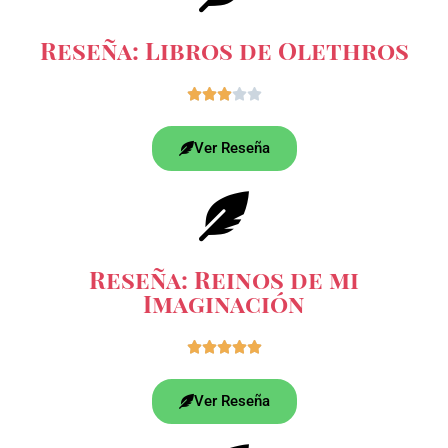
Reseña: Libros de Olethros





Ver Reseña
Reseña: Reinos de mi
Imaginación





Ver Reseña