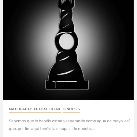
MATERIAL DE EL DESPERTAR
,
SINOPSIS
Sabemos que lo habéis estado esperando como agua de mayo, así
que, por fin, aquí tenéis la sinopsis de nuestra...