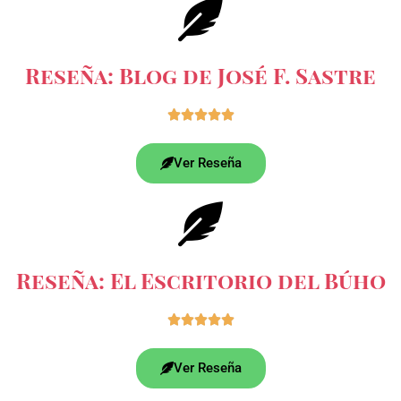
Reseña: Blog de José F. Sastre





Ver Reseña
Reseña: El Escritorio del Búho





Ver Reseña