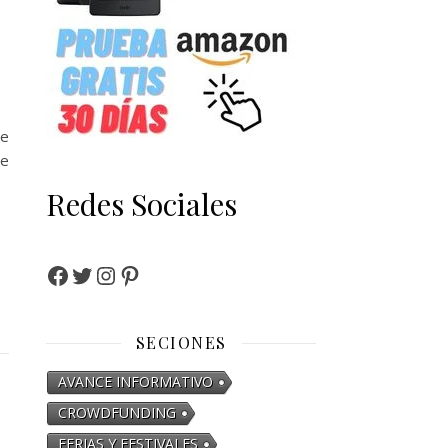
de
de
Redes Sociales
Facebook
Twitter
Instagram
Pinterest
SECIONES
AVANCE INFORMATIVO
CROWDFUNDING
FERIAS Y FESTIVALES