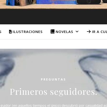
S
ILUSTRACIONES
NOVELAS
IR A C
PREGUNTAS
Primeros seguidores.
uidor (en aquellos tiempos el único) descubrió por casualidad a