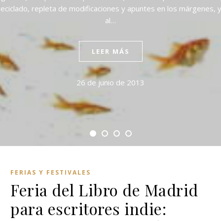
eciclado, repleta de modificaciones y apuntes en los márgenes, y 
al…
LEER MÁS
26 de junio de 2013
FERIAS Y FESTIVALES
Feria del Libro de Madrid
para escritores indie: