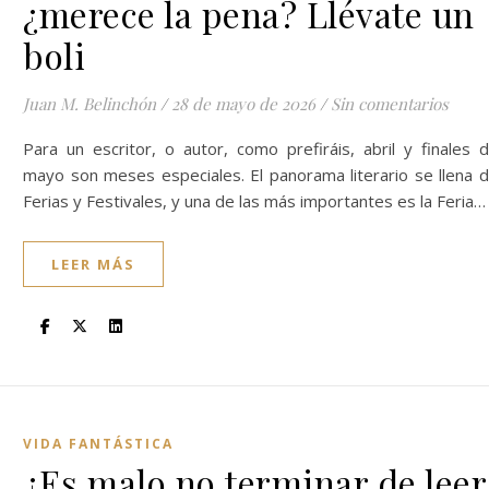
¿merece la pena? Llévate un
boli
Juan M. Belinchón
/
28 de mayo de 2026
/
Sin comentarios
Para un escritor, o autor, como prefiráis, abril y finales 
mayo son meses especiales. El panorama literario se llena 
Ferias y Festivales, y una de las más importantes es la Feria…
LEER MÁS
VIDA FANTÁSTICA
¿Es malo no terminar de leer