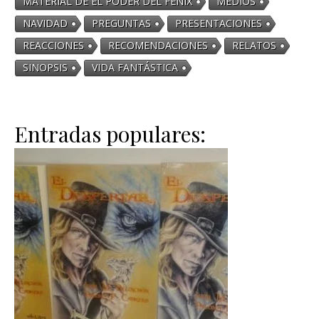
MATERIAL DE EL PODER DEL FÉNIX
MEDIOS
NAVIDAD
PREGUNTAS
PRESENTACIONES
REACCIONES
RECOMENDACIONES
RELATOS
SINOPSIS
VIDA FANTÁSTICA
Entradas populares: