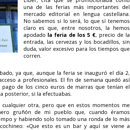
Liber, cita que se promocionaba como
una de las ferias más importantes del
mercado editorial en lengua castellana.
No sabemos si lo será, lo que sí tenemos
claro es que, entre nosotros, la hemos
apodado
la feria de los 5 €
, precio de la
entrada, las cervezas y los bocadillos, sin
duda, valor excesivo para los tiempos que
corren.
bado, ya que, aunque la feria se inauguró el día 2,
 acceso a profesionales. El fin de semana quedó así
o pago de los cinco euros de marras que tenían el
 posterior, si la efectuabas.
 cualquier otra, pero que en estos momentos me
rnero gruñón de mi pueblo que, cuando éramos
tiempo y habiendo solo tomado una ronda de lo más
ecochineo: «Que esto es un bar y aquí se viene a