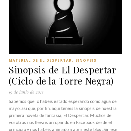
MATERIAL DE EL DESPERTAR
,
SINOPSIS
Sinopsis de El Despertar
(Ciclo de la Torre Negra)
19 de junio de 2013
Sabemos que lo habéis estado esperando como agua de
mayo, así que, por fin, aquí tenéis la sinopsis de nuestra
primera novela de fantasía, El Despertar. Muchos de
vosotros nos lleváis arropando en Facebook desde el
principio y nos habéis animado a abrir este blog. Sin ese