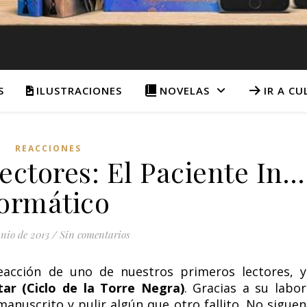
S
ILUSTRACIONES
NOVELAS
IR A C
REACCIONES
ectores: El Paciente In…
formático
unio de 2013
/
Sin comentarios
eacción de uno de nuestros primeros lectores, y
tar (Ciclo de la Torre Negra)
. Gracias a su labor
anuscrito y pulir algún que otro fallito. No siguen