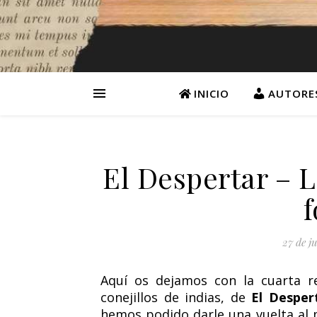
INICIO
AUTORE
El Despertar – L
27 de j
Aquí os dejamos con la cuarta r
conejillos de indias, de
El Desper
hemos podido darle una vuelta al m