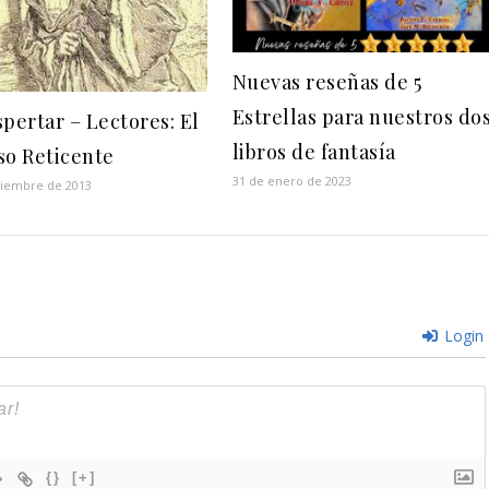
Nuevas reseñas de 5
Estrellas para nuestros do
spertar – Lectores: El
libros de fantasía
so Reticente
31 de enero de 2023
viembre de 2013
Login
{}
[+]